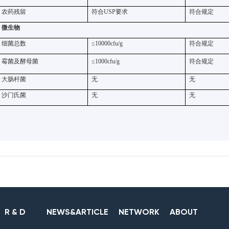
农药残留
符合
USP
要求
符合规定
微生物
细菌总数
≤10000cfu/g
符合规定
霉菌及酵母菌
≤1000cfu/g
符合规定
大肠杆菌
无
无
沙门氏菌
无
无
R & D
NEWS&ARTICLE
NETWORK
ABOUT