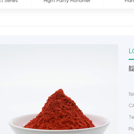
ct Series
Hight Purity Monomer
Plan
L
Sp
CA
Te
Pl