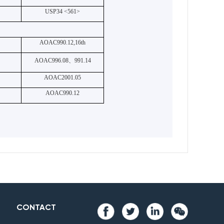
USP34 <561>
AOAC990.12,16th
AOAC996.08
、
991.14
AOAC2001.05
AOAC990.12
CONTACT