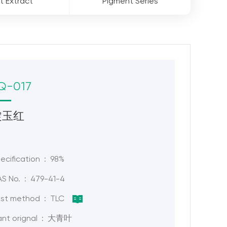
t Extract
Pigment Series
Q-017
靛玉红
ecification : 98%
S No. : 479-41-4
st method : TLC
ant orignal : 大青叶