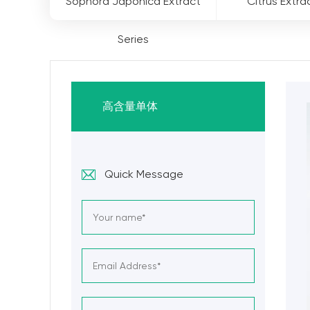
Sophora Japonica Extract
Citrus Extra
Series
高含量单体
Quick Message