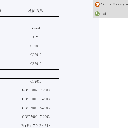
Online Message
果
检测方法
Tel
Visual
UV
CP2010
CP2010
CP2010
CP2010
GB/T 5009.12-2003
GB/T 5009.11-2003
GB/T 5009.15-2003
GB/T 5009.17-2003
Eur.Ph 7.0<2.4.24>