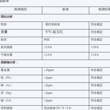
规格单
检测项目
标准
检测结
理化分析
性状
暗红色粉末
符合规定
含量
97%
靛玉红
符合规定
粒径
80
目
符合规定
炙灼残留
≤5.0
％
3.16
％
干燥失重
≤5.0
％
3.14
％
残留物分析：
重金属
≤10ppm
符合规定
铅（
Pb
）
≤2ppm
符合规定
砷（
As
）
≤2ppm
符合规定
汞（
Hg
）
≤2ppm
符合规定
镉（
Cd
）
≤2ppm
符合规定
溶剂残留
符合欧标
.Ph.7.0 <5.4>
符合规定