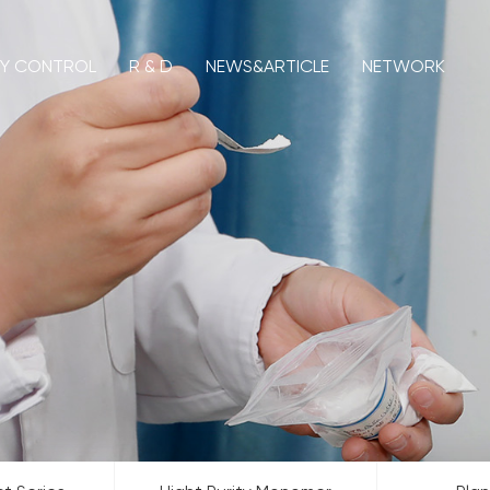
TY CONTROL
R & D
NEWS&ARTICLE
NETWORK