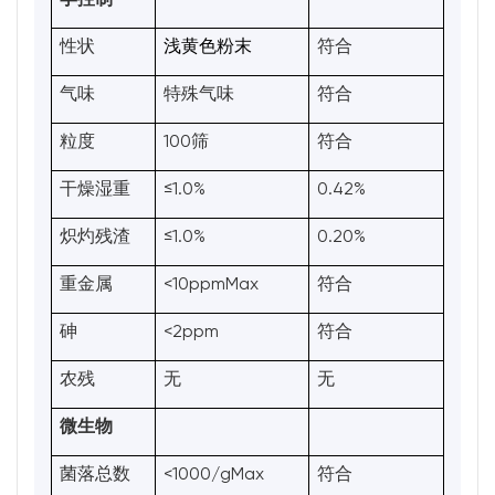
性状
浅黄色粉末
符合
气味
特殊气味
符合
100
粒度
筛
符合
≤1.0%
0.42%
干燥湿重
≤1.0%
0.20%
炽灼残渣
<10ppmMax
重金属
符合
<2ppm
砷
符合
农残
无
无
微生物
<1000/gMax
菌落总数
符合