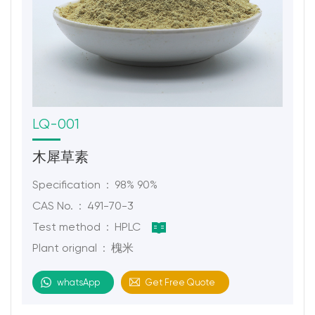
LQ-001
木犀草素
Specification : 98% 90%
CAS No. : 491-70-3
Test method : HPLC
Plant orignal : 槐米
whatsApp
Get Free Quote