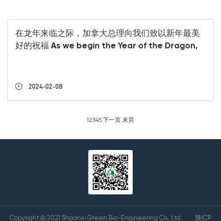
在龙年来临之际，加拿大总理向我们致以新年最美
好的祝福 As we begin the Year of the Dragon,
the Prime Minister of Canada sends his best
wishes for the new year
2024-02-08
1
2
3
4
5
下一页
末页
Copyright @ 2021 Shaanxi Green Bio-Engineering Co., Ltd.
陕ICP