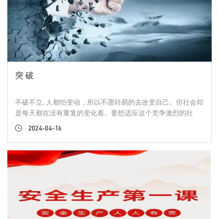
往一处想，力往一处使，一定会渡过困难，越来越好。 五一大
家可以放下一切，与爱人 、亲人、朋友一起团聚一下，享受一
下生活。假期归来让我们以更加饱满的热情投入到工作中，为
自己的幸福生活继续去奋斗。
突 破
不破不立, 人都怕变动，所以不愿轻易的去改变自己。但社会却
是每天都在没有重复的变化着。要想适应这个竞争激烈的社
会，我们也必须突破自我，逆风向前；安于现状，最终只会逐
2024-04-16
步被淘汰。只有敢于突破，才能激发自身潜能，创造奇迹。​ 改
变、突破的过程可能会有反噬；可能会有痛苦，但也是蜕变的
必经之路。 固步自封，原地踏步，不求改变，只会错失提升发
展的机会，只会与成功渐行渐远。 人生没有永远的成功，只有
永远的奋斗，大浪淘沙，去伪存真，破而后立，涅槃重生。只
有不断的突破，才会登顶山巅。 不要轻易说不可能，不要轻言
说放弃。水流的方向是地形所决定，人的方向是自己来决定，
只要能突破内心的围墙，你就会到达的更远。每个人都想在自