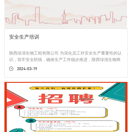
己前行的路上，取得成功，拿到想要的结果。但怎样才能改变
现状，打破窘境呢？只有不怕改变，重新审视过往，复盘总
结，摧毁重塑，才能突围重生。突破意味着改变，变动蕴藏着
机会与进步，不要安逸的太久。 你曾经未必光芒万丈，但只要
你心存向往，有梦可追，不惧改变，勇于突破，你就会收获结
果。 突破自我 创造奇迹
安全生产培训
陕西绿清生物工程有限公司 为深化员工对安全生产重要性的认
识，筑牢安全防线，确保生产工作稳步推进，陕西绿清生物商
洛工厂上周举行了安全生产培训会议。此次会议旨在全面推行
2024-03-19
安全生产规范，教育一线员工生产安全意识，为企业的稳健发
展奠定坚实基础. 安全生产 人人有责 会议上，通过生动的案例
分析，深入浅出的讲解了安全生产的重 要性和实际操作方
法。“安全生产，人人有责”是培训会上反复强调的一句话。为
了实现这一目标，特别强调员工在安全生产中的责任与担当，
不仅要在思想上重视安全，更要在行动中体现安全。要求员工
从自身做起，严格遵守安全生产规章制度和操作规程，共同维
护企业的安全生产环境. 抓培训 重检查 为了确保培训效果，商
洛工厂的管理层们不仅对培训内容进行精 心策划和安排，涵盖
安全生产各个方面，包括安全生产法律法规、安全生产管理知