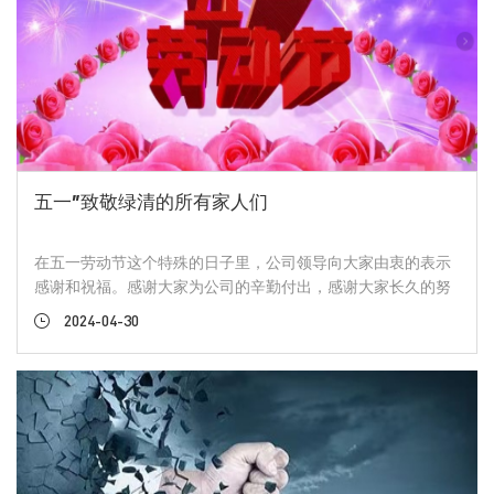
五一”致敬绿清的所有家人们
在五一劳动节这个特殊的日子里，公司领导向大家由衷的表示
感谢和祝福。感谢大家为公司的辛勤付出，感谢大家长久的努
力工作，祝福大家节日快乐，愿大家卸下往日工作的疲惫，与
2024-04-30
家人、朋友一起度过一个快乐 、幸福、平安的假期。 在过去的
几个月里，绿清生物的所有家人们，上下齐心、同舟共济、共
克时艰。从销售人员到车间的一线工作人员，每一个绿清的家
人们都在自己的岗位上兢兢业业 、辛勤的付出，抛洒着汗水。
一份耕耘，一份收获，大家的努力，公司都看在眼里，感谢大
家为公司做出的贡献。 我们是一群志同道合的人走在了一起，
为了共同的目标，一起拼搏奋斗。相信只要我们团结一起，心